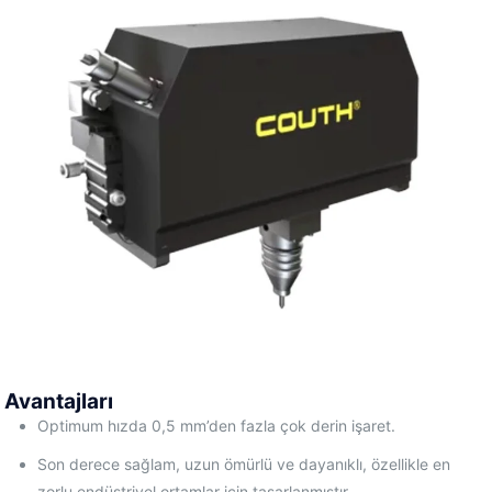
Avantajları
Optimum hızda 0,5 mm’den fazla çok derin işaret.
Son derece sağlam, uzun ömürlü ve dayanıklı, özellikle en
zorlu endüstriyel ortamlar için tasarlanmıştır.