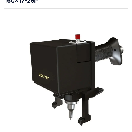
160×17-25P