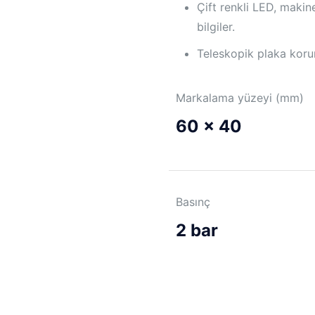
Çift renkli LED, maki
bilgiler.
Teleskopik plaka koru
Markalama yüzeyi (mm)
60 x 40
Basınç
2 bar