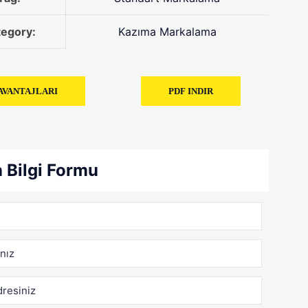
tegory:
Kazıma Markalama
AVANTAJLARI
PDF INDIR
 Bilgi Formu