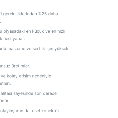
fi gerekliliklerinden %25 daha
.
u piyasadaki en küçük ve en hızlı
kinesi yapar.
rlü malzeme ve sertlik için yüksek
unsuz üretimler.
ı ve kolay erişim nedeniyle
tleri.
kalitesi sayesinde son derece
üdür.
laylaştıran dairesel konektör.