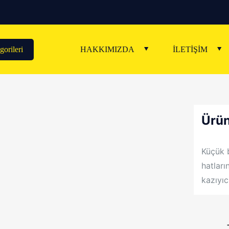
orileri
HAKKIMIZDA
İLETİŞİM
Ürün
Küçük b
hatlar
kazıyıc