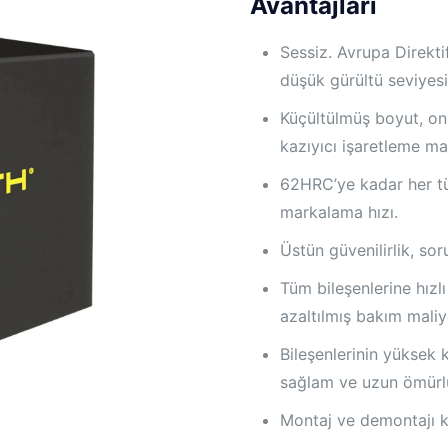
Avantajları
Sessiz. Avrupa Direkti
düşük gürültü seviyesi
Küçültülmüş boyut, on
kazıyıcı işaretleme ma
62HRC’ye kadar her tü
markalama hızı.
Üstün güvenilirlik, sor
Tüm bileşenlerine hızl
azaltılmış bakım maliye
Bileşenlerinin yüksek 
sağlam ve uzun ömürl
Montaj ve demontajı ko