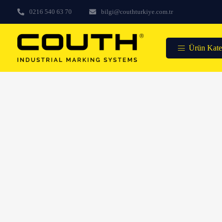
0216 540 63 70
bilgi@couthturkiye.com.tr
Ürün Kateg