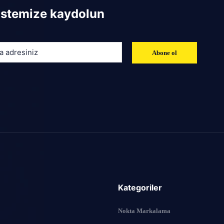
listemize kaydolun
Kategoriler
Nokta Markalama