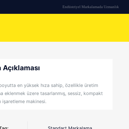
Endüstriyel Markalamada Uzmanlık
 Açıklaması
oyutta en yüksek hıza sahip, özellikle üretim
ına eklenmek üzere tasarlanmış, sessiz, kompakt
ı işaretleme makinesi.
Tag:
Standart Markalama